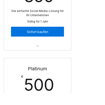
Die einfache Social Media-Lösung für
Ihr Unternehmen
Gültig für 1 Jahr
Sofort kaufen
Ich bin ein Vorteil.
Ich bin ein Vorteil.
Platinum
Ich bin ein Vorteil.
500€
€
500
Die allumfassende Social Media-
Lösung für Ihr Unternehmen